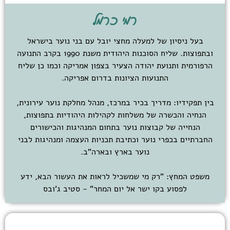
רמי כרמל
בעל ניסיון של למעלה מחצי יובל עם בני נוער בישראל
ובתפוצות. שליח הסוכנות היהודית משנת 1990 בקרב התנועה
הרפורמית ותנועת יהודה הצעיר בצפון אמריקה וכמו כן שליח
התנועות הציונות בדרום אפריקה.
בין תפקידיו: מדריך בכיר במרכז, מנהל מחלקת נוער עירונית,
הנחיה והכשרה של משלחות לקהילות היהודיות בתפוצות,
הנחייה של קבוצות נוער בתחום המנהיגות והכישורים
החברתיים בכפרי נוער וכתיבת תכניות העצמה ומנהיגות לבני
נוער בארץ ובארה"ב.
משפט המחץ: "רק מי שמשכיל לראות את העשור הבא, ידע
לפסוע בקו ישר אל יום המחר" - סטיב ג'ובס