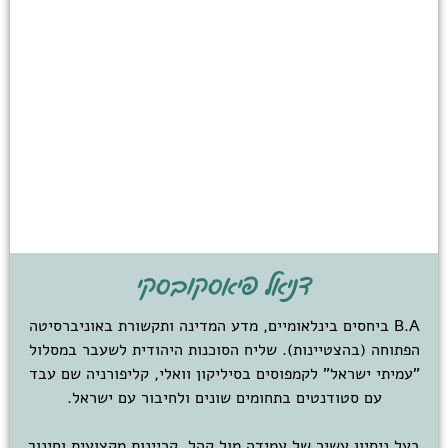
דניאל פיאסקובסקי
B.A ביחסים בינלאומיים, מדע המדינה ותקשורת באוניברסיטה
הפתוחה (בהצטיינות). שליח הסוכנות היהודית לשעבר במסלול
"עמיתי ישראל" לקמפוסים בסיליקון וואלי, קליפורניה שם עבד
עם סטודנטים בתחומים שונים ולחיבור עם ישראל.
בעל ניסיון עשיר של עמידה מול קהל, קריינות מקצועית וחינוך