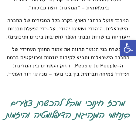
בינלאומית – ״מנהיגות חוצת גבולות״.
המרכז פועל ברחבי הארץ בקרב כלל המגזרים של החברה
הישראלית, היהודי ושאינו יהודי, על-ידי הפעלת תכניות
ייעודיות ברשויות ובבתי הספר (חטיבות ביניים ותיכונים).
פתח סרגל נגישות
הכשרת בני הנוער תהווה את עמוד התווך העתידי של
החברה הישראלית ותביא לקידום יוזמות ופרויקטים ברמת
ה-People to People, חיזוק הקשרים בין המדינות
ועידוד צמיחה חברתית בין בני נוער – מנהיגי דור העתיד.
מרכז חינוכי מוביל להכשרת צעירים
בתחומי המנהיגות הדיפלומטיה והיזמות