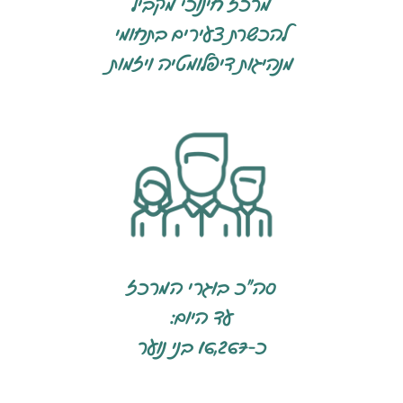
מרכז חינוכי מקביל
להכשרת צעירים בתחומי
מנהיגות דיפלומטיה ויזמות
סה"כ בוגרי המרכז
עד היום:
כ-16,267 בני נוער